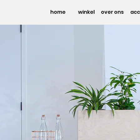
home
winkel
over ons
acc