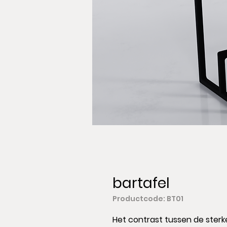
bartafel
Productcode: BT01
Het contrast tussen de sterk